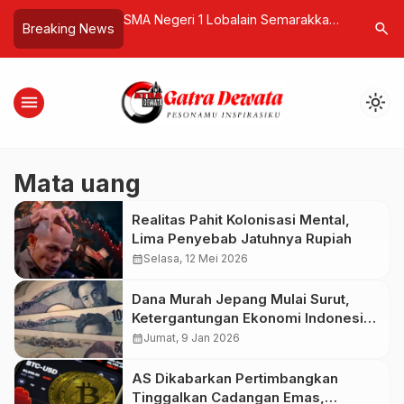
31 Dikukuhkan, Siap
SMA Negeri 1 Lobalain Semarakkan
Serangan
search
Breaking News
bagai Magnet MICE
HUT RI ke-80 dan HUT Sekolah ke-
Tenggelam
42 dengan Semangat Kebersamaan
Samudra 
menu
light_mode
Mata uang
Realitas Pahit Kolonisasi Mental,
Lima Penyebab Jatuhnya Rupiah
calendar_month
Selasa, 12 Mei 2026
Dana Murah Jepang Mulai Surut,
Ketergantungan Ekonomi Indonesia
Dipertanyakan
calendar_month
Jumat, 9 Jan 2026
AS Dikabarkan Pertimbangkan
Tinggalkan Cadangan Emas,