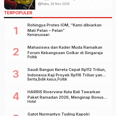
Ancaman Dominasi BRICS Jadi
calendar_month
Rabu, 26 Nov 2025
Pemicu
TERPOPULER
Rohingya Protes IOM, “Kami dibiarkan
Mati Pelan – Pelan”
Kemanusiaan
Mahasiswa dan Kader Muda Ramaikan
Forum Kebangsaan Golkar di Singaraja
Politik
Saudi Bangun Kereta Cepat Rp112 Triliun,
Indonesia Kaji Proyek Rp116 Triliun yang
Berita
Bidik kasus
Politik
Baru Sampai Bandung
HARRIS Riverview Kuta Bali Tawarkan
Paket Ramadan 2026, Menginap Bonus
Hotel
Takjil hingga Bukber Mulai Rp88.888
Gatot Nurmantyo Tuding Kapolri