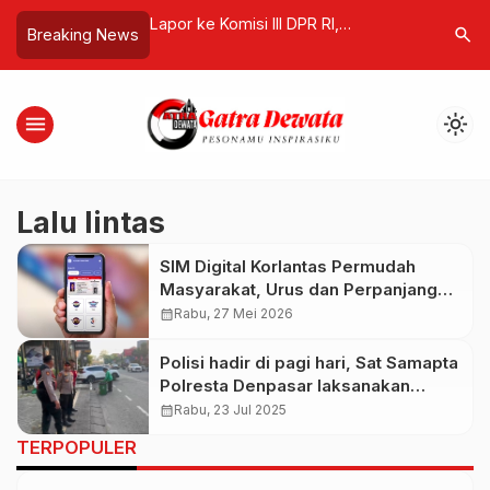
 Pering Tentang
Lapor ke Komisi III DPR RI,
Senyuman
search
Breaking News
u IHGMA Bali,
Pengusaha UMKM Bali Minta
Alam Se
tas, dan Kolaborasi
Perlindungan Hukum usai Toko
Disegel dan Ratusan Bal Bawang
menu
light_mode
Disita
Lalu lintas
SIM Digital Korlantas Permudah
Masyarakat, Urus dan Perpanjang
SIM Kini Bisa dari Rumah
calendar_month
Rabu, 27 Mei 2026
Polisi hadir di pagi hari, Sat Samapta
Polresta Denpasar laksanakan
pengaturan lalu lintas di zona 8
calendar_month
Rabu, 23 Jul 2025
TERPOPULER