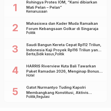
Rohingya Protes IOM, “Kami dibiarkan
Mati Pelan – Pelan”
Kemanusiaan
Mahasiswa dan Kader Muda Ramaikan
Forum Kebangsaan Golkar di Singaraja
Politik
Saudi Bangun Kereta Cepat Rp112 Triliun,
Indonesia Kaji Proyek Rp116 Triliun yang
Berita
Bidik kasus
Politik
Baru Sampai Bandung
HARRIS Riverview Kuta Bali Tawarkan
Paket Ramadan 2026, Menginap Bonus
Hotel
Takjil hingga Bukber Mulai Rp88.888
Gatot Nurmantyo Tuding Kapolri
Membangkang Konstitusi, Aktivis
Politik
Regulasi
Tegaskan Polri Tak Punya Sejarah
Berkhianat pada Presiden