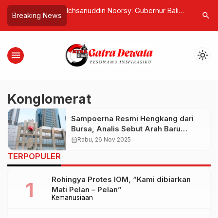
cky Seven! Teo
Ichsanuddin Noorsy: Gubernur Bali
Portal Di
search
Breaking News
Anggota Tingkatkan
dan Dirjen Perhubungan Udara
Suwung M
aan
Kemenhub Lecehkan Presiden dan
Tangan
Rusak Iklim Serta Kepastian
menu
light_mode
Investasi
Konglomerat
Sampoerna Resmi Hengkang dari
Bursa, Analis Sebut Arah Baru
Konglomerasi Mulai Terlihat
calendar_month
Rabu, 26 Nov 2025
TERPOPULER
Rohingya Protes IOM, “Kami dibiarkan
Mati Pelan – Pelan”
Kemanusiaan