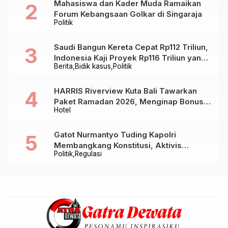
Mahasiswa dan Kader Muda Ramaikan
Forum Kebangsaan Golkar di Singaraja
Politik
Saudi Bangun Kereta Cepat Rp112 Triliun,
Indonesia Kaji Proyek Rp116 Triliun yang
Berita
Bidik kasus
Politik
Baru Sampai Bandung
HARRIS Riverview Kuta Bali Tawarkan
Paket Ramadan 2026, Menginap Bonus
Hotel
Takjil hingga Bukber Mulai Rp88.888
Gatot Nurmantyo Tuding Kapolri
Membangkang Konstitusi, Aktivis
Politik
Regulasi
Tegaskan Polri Tak Punya Sejarah
Berkhianat pada Presiden