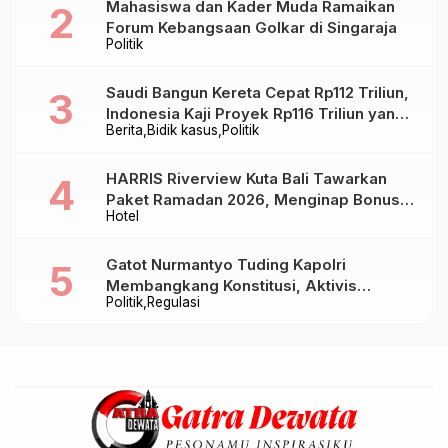
Mahasiswa dan Kader Muda Ramaikan
Forum Kebangsaan Golkar di Singaraja
Politik
Saudi Bangun Kereta Cepat Rp112 Triliun,
Indonesia Kaji Proyek Rp116 Triliun yang
Berita
Bidik kasus
Politik
Baru Sampai Bandung
HARRIS Riverview Kuta Bali Tawarkan
Paket Ramadan 2026, Menginap Bonus
Hotel
Takjil hingga Bukber Mulai Rp88.888
Gatot Nurmantyo Tuding Kapolri
Membangkang Konstitusi, Aktivis
Politik
Regulasi
Tegaskan Polri Tak Punya Sejarah
Berkhianat pada Presiden