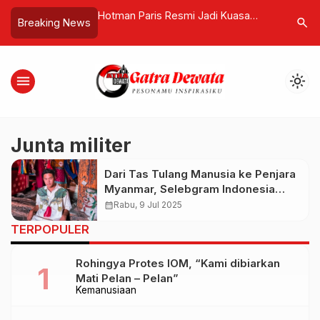
Plastik Gubernur
Hotman Paris Resmi Jadi Kuasa
Starbucks
search
Breaking News
 dari Lawakan Petruk
Hukum Febrie Adriansyah, Kejagung
Boyu Capi
Terbitkan 3 Sprindik Korupsi
Negeri Ti
menu
light_mode
Junta militer
Dari Tas Tulang Manusia ke Penjara
Myanmar, Selebgram Indonesia
Divonis 7 Tahun karena Dituduh
calendar_month
Rabu, 9 Jul 2025
Dukung Pemberontak
TERPOPULER
Rohingya Protes IOM, “Kami dibiarkan
Mati Pelan – Pelan”
Kemanusiaan