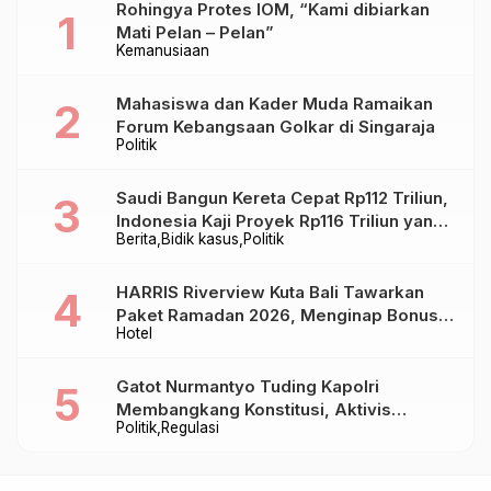
Rohingya Protes IOM, “Kami dibiarkan
Mati Pelan – Pelan”
Kemanusiaan
Mahasiswa dan Kader Muda Ramaikan
Forum Kebangsaan Golkar di Singaraja
Politik
Saudi Bangun Kereta Cepat Rp112 Triliun,
Indonesia Kaji Proyek Rp116 Triliun yang
Berita
Bidik kasus
Politik
Baru Sampai Bandung
HARRIS Riverview Kuta Bali Tawarkan
Paket Ramadan 2026, Menginap Bonus
Hotel
Takjil hingga Bukber Mulai Rp88.888
Gatot Nurmantyo Tuding Kapolri
Membangkang Konstitusi, Aktivis
Politik
Regulasi
Tegaskan Polri Tak Punya Sejarah
Berkhianat pada Presiden