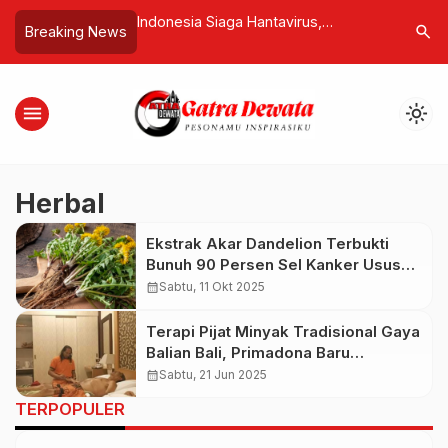
rang Kantor BPJS
Indonesia Siaga Hantavirus,
AHY Tinja
search
Breaking News
asar, Spanduk
Kemenkes Pastikan Dua Suspek di
Pemerinta
ohong” Terpasang
Jakarta dan Yogyakarta Negatif
Pengendal
menu
light_mode
Herbal
Ekstrak Akar Dandelion Terbukti
Bunuh 90 Persen Sel Kanker Usus
Besar Hanya dalam 48 Jam
calendar_month
Sabtu, 11 Okt 2025
Terapi Pijat Minyak Tradisional Gaya
Balian Bali, Primadona Baru
Wisatawan Domestik dan
calendar_month
Sabtu, 21 Jun 2025
Mancanegara
TERPOPULER