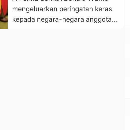
mengeluarkan peringatan keras
kepada negara-negara anggota
dan sekutu BRICS, termasuk
Indonesia, dengan mengancam
pemberlakuan tarif tambahan
sebesar 10 persen terhadap
produk ekspor ke Amerika
Serikat. Kebijakan ini dinilai
berpotensi langsung
memengaruhi kinerja ekspor
Indonesia ke salah satu pasar
terbesarnya. Trump menegaskan