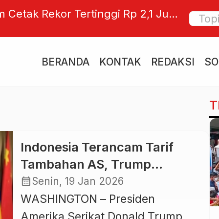
Cetak Rekor Tertinggi Rp 2,1 Juta
Dari M
Analis Ingatkan Investor Waspada
Politik
Nasion
BERANDA
KONTAK
REDAKSI
SO
T
Indonesia Terancam Tarif
Tambahan AS, Trump
Tegaskan BRICS Ingin
calendar_month
Senin, 19 Jan 2026
Hancurkan Dolar
WASHINGTON – Presiden
Amerika Serikat Donald Trump