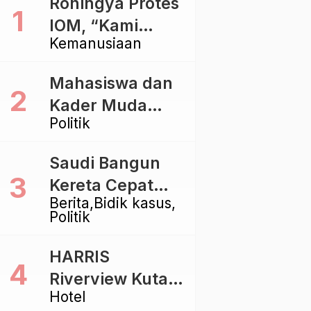
Rohingya Protes
IOM, “Kami
Kemanusiaan
dibiarkan Mati
Pelan – Pelan”
Mahasiswa dan
Kader Muda
Politik
Ramaikan Forum
Kebangsaan
Saudi Bangun
Golkar di
Kereta Cepat
Singaraja
Berita
Bidik kasus
Rp112 Triliun,
Politik
Indonesia Kaji
Proyek Rp116
HARRIS
Triliun yang
Riverview Kuta
Baru Sampai
Hotel
Bali Tawarkan