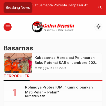
gkan Persiapan
Sat Samapta Polresta Denpasar Atur
Dugaan Ek
search
Breaking News
lar CDM Meeting di
Lalu Lintas Pagi di Zona Rawan
Bali Men
r
Macet, Arus Lancar dan Terkendali
Ungkap P
Bermasal
menu
light_mode
Basarnas
Kabasarnas Apresiasi Peluncuran
Buku Potensi SAR di Jambore 2026,
Dorong Penguatan Literasi
calendar_month
Minggu, 15 Feb 2026
Kesiapsiagaan Nasional
TERPOPULER
Rohingya Protes IOM, “Kami dibiarkan
Mati Pelan – Pelan”
Kemanusiaan