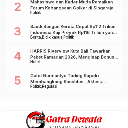
Mahasiswa dan Kader Muda Ramaikan
Forum Kebangsaan Golkar di Singaraja
Politik
Saudi Bangun Kereta Cepat Rp112 Triliun,
Indonesia Kaji Proyek Rp116 Triliun yang
Berita
Bidik kasus
Politik
Baru Sampai Bandung
HARRIS Riverview Kuta Bali Tawarkan
Paket Ramadan 2026, Menginap Bonus
Hotel
Takjil hingga Bukber Mulai Rp88.888
Gatot Nurmantyo Tuding Kapolri
Membangkang Konstitusi, Aktivis
Politik
Regulasi
Tegaskan Polri Tak Punya Sejarah
Berkhianat pada Presiden