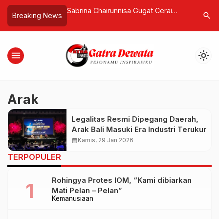
tum Menebar Cinta
Sabrina Chairunnisa Gugat Cerai
Tiga Kat
search
Breaking News
nungi Makna
Deddy Corbuzier Setelah Tiga
Sebuah W
Tahun Menikah, Sepakat Berpisah
Orang Ja
dengan Damai
menu
light_mode
Arak
Legalitas Resmi Dipegang Daerah,
Arak Bali Masuki Era Industri Terukur
calendar_month
Kamis, 29 Jan 2026
TERPOPULER
Rohingya Protes IOM, “Kami dibiarkan
Mati Pelan – Pelan”
Kemanusiaan