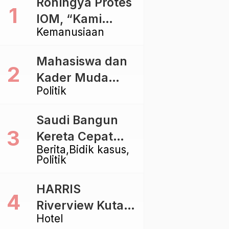
Rohingya Protes
IOM, “Kami
Kemanusiaan
dibiarkan Mati
Pelan – Pelan”
Mahasiswa dan
Kader Muda
Politik
Ramaikan Forum
Kebangsaan
Saudi Bangun
Golkar di
Kereta Cepat
Singaraja
Berita
Bidik kasus
Rp112 Triliun,
Politik
Indonesia Kaji
Proyek Rp116
HARRIS
Triliun yang
Riverview Kuta
Baru Sampai
Hotel
Bali Tawarkan