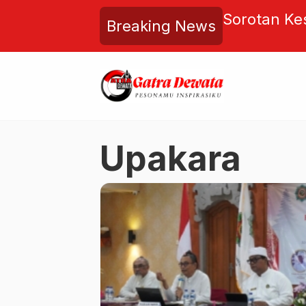
 Satukan 1.200 Pelari di
Sorotan K
Breaking News
g Bali sebagai Destinasi Gaya
Pilih Pemer
Kelingking
Upakara