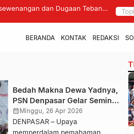
esewenangan dan Dugaan Tebang
“Burun
intah Bali dalam Kasus Lift Kaca
Hoatzi
Logika 
BERANDA
KONTAK
REDAKSI
SO
T
Bedah Makna Dewa Yadnya,
PSN Denpasar Gelar Seminar
Pemendakan dan
calendar_month
Minggu, 26 Apr 2026
Pedatengan
DENPASAR – Upaya
memperdalam pemahaman