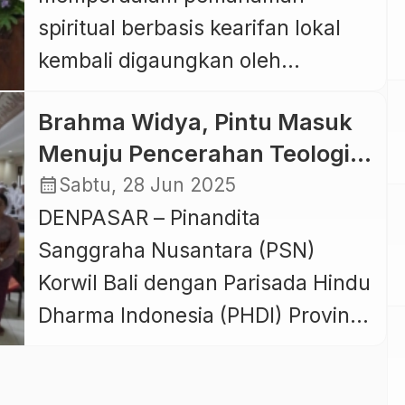
spiritual berbasis kearifan lokal
kembali digaungkan oleh
Pinandita Sanggraha Nusantara
Brahma Widya, Pintu Masuk
(PSN) Koordinator Daerah Kota
Menuju Pencerahan Teologi
Denpasar melalui
Hindu Tradisi Bali
calendar_month
Sabtu, 28 Jun 2025
penyelenggaraan seminar
DENPASAR – Pinandita
bertajuk Upacara Dewa Yadnya,
Sanggraha Nusantara (PSN)
Pemendakan dan Pedatengan,
Korwil Bali dengan Parisada Hindu
Minggu (26/4/2026). Kegiatan
Dharma Indonesia (PHDI) Provinsi
yang berlangsung di Gedung
Bali menjalin kerjasama
Shanti Graha Denpasar, Jalan PB
mengadakan Kursus Teologi
Sudirman ini mengangkat tema