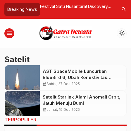
kan Ponsel Lipat
Festival Satu Nusantara! Discovery
Rudal Ha
search
Breaking News
lengkapi Fitur
Kartika Plaza Hotel Honors
Jumeirah
t yang Tak Dimiliki
Indonesia’s 80th Independence with
Terbakar 
Culture, Unity, and Hope
menu
light_mode
Satelit
AST SpaceMobile Luncurkan
BlueBird 6, Ubah Konektivitas
Broadband Smartphone Tanpa
calendar_month
Sabtu, 27 Des 2025
Perangkat Tambahan
Satelit Starlink Alami Anomali Orbit,
Jatuh Menuju Bumi
calendar_month
Jumat, 19 Des 2025
TERPOPULER