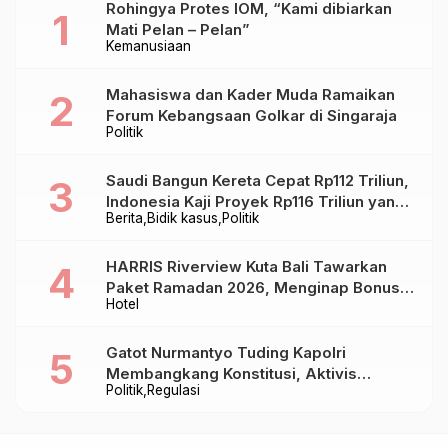
Rohingya Protes IOM, “Kami dibiarkan
Mati Pelan – Pelan”
Kemanusiaan
Mahasiswa dan Kader Muda Ramaikan
Forum Kebangsaan Golkar di Singaraja
Politik
Saudi Bangun Kereta Cepat Rp112 Triliun,
Indonesia Kaji Proyek Rp116 Triliun yang
Berita
Bidik kasus
Politik
Baru Sampai Bandung
HARRIS Riverview Kuta Bali Tawarkan
Paket Ramadan 2026, Menginap Bonus
Hotel
Takjil hingga Bukber Mulai Rp88.888
Gatot Nurmantyo Tuding Kapolri
Membangkang Konstitusi, Aktivis
Politik
Regulasi
Tegaskan Polri Tak Punya Sejarah
Berkhianat pada Presiden