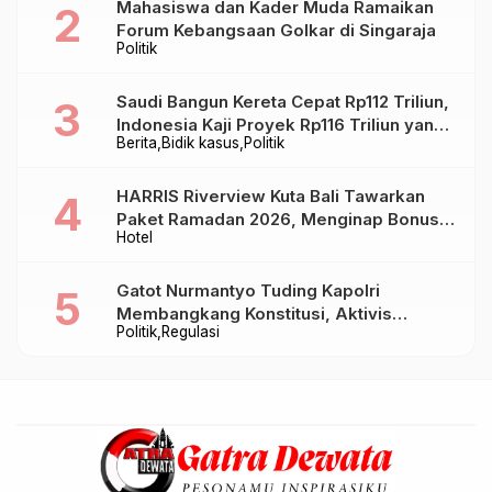
Mahasiswa dan Kader Muda Ramaikan
Forum Kebangsaan Golkar di Singaraja
Politik
Saudi Bangun Kereta Cepat Rp112 Triliun,
Indonesia Kaji Proyek Rp116 Triliun yang
Berita
Bidik kasus
Politik
Baru Sampai Bandung
HARRIS Riverview Kuta Bali Tawarkan
Paket Ramadan 2026, Menginap Bonus
Hotel
Takjil hingga Bukber Mulai Rp88.888
Gatot Nurmantyo Tuding Kapolri
Membangkang Konstitusi, Aktivis
Politik
Regulasi
Tegaskan Polri Tak Punya Sejarah
Berkhianat pada Presiden