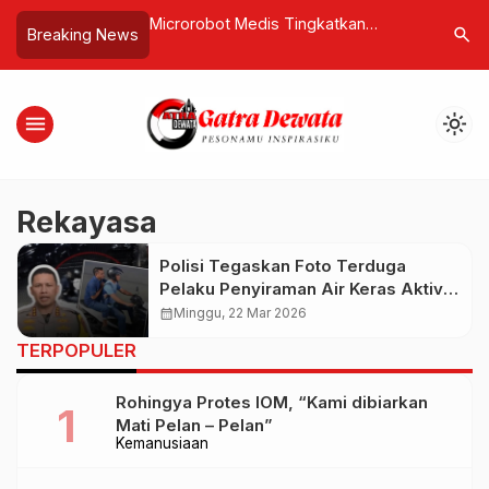
ri Lintasan Balap
Microrobot Medis Tingkatkan
Misteri W
search
Breaking News
n Mobil Mewah Dunia
Harapan Pengobatan Presisi
Warga Tin
Purba
menu
light_mode
Rekayasa
Polisi Tegaskan Foto Terduga
Pelaku Penyiraman Air Keras Aktivis
KontraS adalah Rekayasa AI
calendar_month
Minggu, 22 Mar 2026
TERPOPULER
Rohingya Protes IOM, “Kami dibiarkan
Mati Pelan – Pelan”
Kemanusiaan