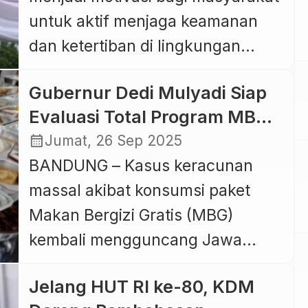
untuk aktif menjaga keamanan
dan ketertiban di lingkungan
masing-masing. Bandung –
Gubernur Dedi Mulyadi Siap
Kapolda Jawa Barat Irjen Pol. Pipit
Evaluasi Total Program MBG
Rismanto menyatakan
Pasca Ratusan Siswa
calendar_month
Jumat, 26 Sep 2025
dukungannya terhadap program
Keracunan
BANDUNG – Kasus keracunan
sayembara penangkapan pelaku
massal akibat konsumsi paket
begal yang digagas Gubernur
Makan Bergizi Gratis (MBG)
Jawa Barat Dedi Mulyadi.
kembali mengguncang Jawa
Program tersebut menawarkan
Barat. Setelah sebelumnya
hadiah mulai dari Rp5 juta hingga
Jelang HUT RI ke-80, KDM
ratusan siswa di Kabupaten Garut
Rp50 juta bagi masyarakat yang