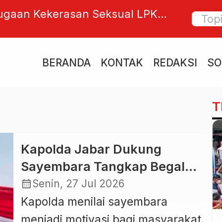
ugaan Kekerasan Seksual LPK
15 Lapo
a Amerta Sari, CEO PT Sri Dewi
Wartaw
i Penjelasan
Tegas
BERANDA
KONTAK
REDAKSI
SO
T
Kapolda Jabar Dukung
Sayembara Tangkap Begal
Dedi Mulyadi, Warga
calendar_month
Senin, 27 Jul 2026
Berpeluang Raih Hadiah Rp50
Kapolda menilai sayembara
Juta
menjadi motivasi bagi masyarakat