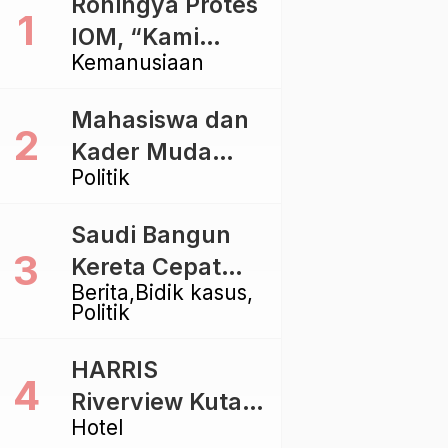
Rohingya Protes
IOM, “Kami
Kemanusiaan
dibiarkan Mati
Pelan – Pelan”
Mahasiswa dan
Kader Muda
Politik
Ramaikan Forum
Kebangsaan
Saudi Bangun
Golkar di
Kereta Cepat
Singaraja
Berita
Bidik kasus
Rp112 Triliun,
Politik
Indonesia Kaji
Proyek Rp116
HARRIS
Triliun yang
Riverview Kuta
Baru Sampai
Hotel
Bali Tawarkan