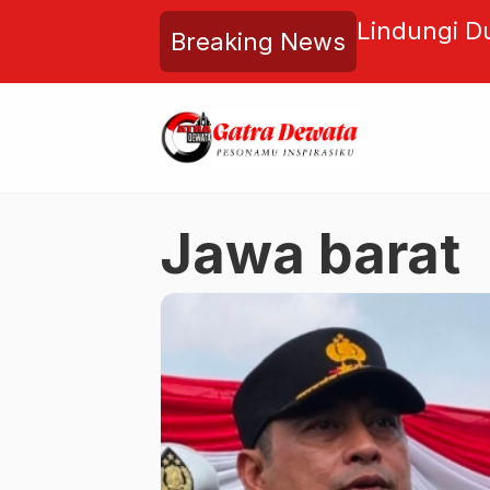
laju ke Semifinal Roberset
Lindungi D
Breaking News
Dewi Barun
Baruna Ber
Jawa barat