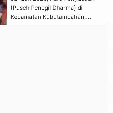
(Puseh Penegil Dharma) di
Kecamatan Kubutambahan,
Buleleng, tak sekadar menjadi
tempat persembahyangan. Pura
ini menjelma ruang perjumpaan
kesadaran kolektif, tentang alam,
tentang keseimbangan, dan
tentang masa depan Indonesia.
Sejak pukul 10.00 WITA, doa-doa
dipanjatkan dalam sebuah
peristiwa bertajuk “Doa Bersama
untuk Negeri, dari Bali Utara