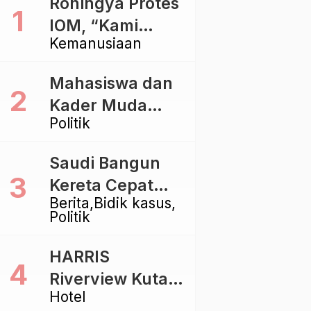
Rohingya Protes
IOM, “Kami
Kemanusiaan
dibiarkan Mati
Pelan – Pelan”
Mahasiswa dan
Kader Muda
Politik
Ramaikan Forum
Kebangsaan
Saudi Bangun
Golkar di
Kereta Cepat
Singaraja
Berita
Bidik kasus
Rp112 Triliun,
Politik
Indonesia Kaji
Proyek Rp116
HARRIS
Triliun yang
Riverview Kuta
Baru Sampai
Hotel
Bali Tawarkan