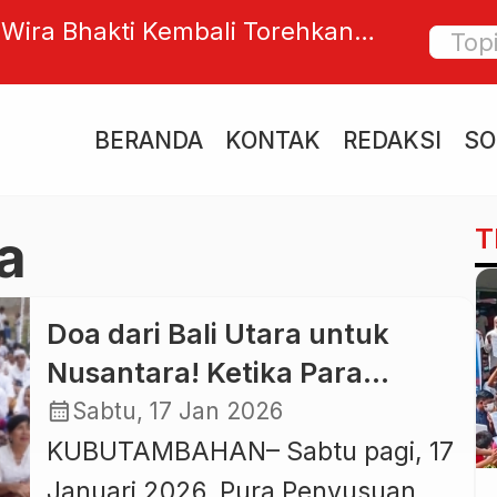
Wira Bhakti Kembali Torehkan
Budaya
 Porjar Kota Denpasar 2026
Tarik 
Buyer 
BERANDA
KONTAK
REDAKSI
SO
T
a
Doa dari Bali Utara untuk
Nusantara! Ketika Para
Penglingsir, Sulinggih, dan
calendar_month
Sabtu, 17 Jan 2026
Tokoh Lintas Iman
KUBUTAMBAHAN– Sabtu pagi, 17
Menyatukan Harapan Bangsa
Januari 2026, Pura Penyusuan