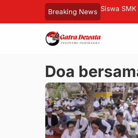
aya Diteror: Harapan untuk
Siswa SMK 
Breaking News
ih Transparan dan Melindungi
Prestasi di
Doa bersam