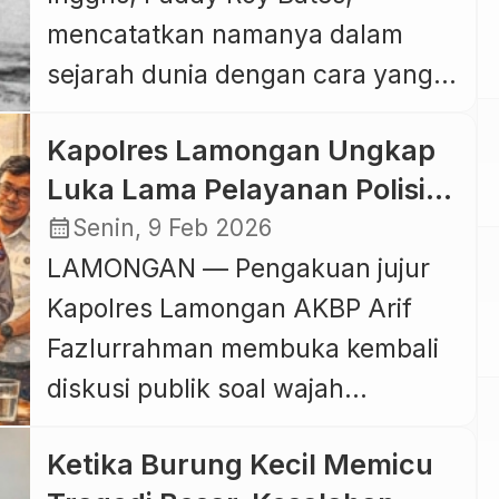
mencatatkan namanya dalam
sejarah dunia dengan cara yang
tidak biasa. Berawal dari rasa
Kapolres Lamongan Ungkap
frustrasi karena sering mendapat
Luka Lama Pelayanan Polisi:
teguran akibat kebiasaannya
Lapor Sepeda Hilang, Empati
calendar_month
Senin, 9 Feb 2026
memutar musik rock dengan
Justru Absen
LAMONGAN — Pengakuan jujur
suara keras, ia justru mengambil
Kapolres Lamongan AKBP Arif
langkah ekstrem dengan
Fazlurrahman membuka kembali
mendirikan negara sendiri di
diskusi publik soal wajah
tengah laut. Peristiwa unik itu
pelayanan kepolisian di akar
terjadi pada 1967. Roy Bates […]
Ketika Burung Kecil Memicu
rumput. Melalui unggahan di