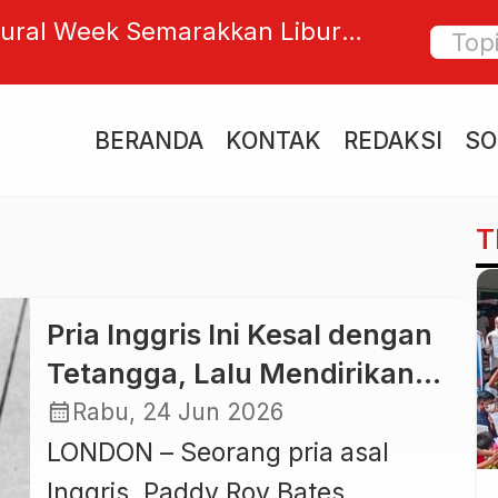
ural Week Semarakkan Libur
Bali Da
ibuan Pengunjung Nikmati
Tiongk
daya di Bali
Pemerin
BERANDA
KONTAK
REDAKSI
SO
T
Pria Inggris Ini Kesal dengan
Tetangga, Lalu Mendirikan
Negara Sendiri di Tengah
calendar_month
Rabu, 24 Jun 2026
Laut
LONDON – Seorang pria asal
Inggris, Paddy Roy Bates,