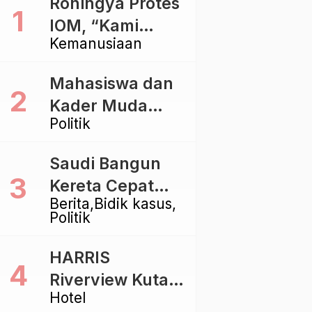
Rohingya Protes
IOM, “Kami
Kemanusiaan
dibiarkan Mati
Pelan – Pelan”
Mahasiswa dan
Kader Muda
Politik
Ramaikan Forum
Kebangsaan
Saudi Bangun
Golkar di
Kereta Cepat
Singaraja
Berita
Bidik kasus
Rp112 Triliun,
Politik
Indonesia Kaji
Proyek Rp116
HARRIS
Triliun yang
Riverview Kuta
Baru Sampai
Hotel
Bali Tawarkan