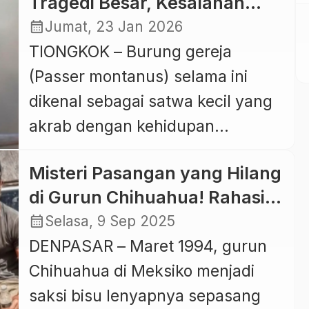
Tragedi Besar, Kesalahan
akun Instagram pribadinya, Arif
Fatal Mao Zedong yang
calendar_month
Jumat, 23 Jan 2026
menceritakan pengalaman pahit
Berujung Kelaparan Massal di
TIONGKOK – Burung gereja
saat melaporkan kehilangan
China
(Passer montanus) selama ini
sepeda ke kantor polisi ketika
dikenal sebagai satwa kecil yang
masih berpakaian sederhana.
akrab dengan kehidupan
Alih-alih mendapat empati, ia
manusia, beterbangan di
justru merasa diperlakukan dingin
Misteri Pasangan yang Hilang
pemukiman, sawah, dan ruang-
dan diremehkan. Dalam video
di Gurun Chihuahua! Rahasia
ruang kota. Namun siapa sangka,
yang diunggah, […]
Kelam yang Terungkap 13
calendar_month
Selasa, 9 Sep 2025
burung yang tampak sepele ini
Tahun Kemudian
DENPASAR – Maret 1994, gurun
pernah menjadi pusat dari salah
Chihuahua di Meksiko menjadi
satu kesalahan kebijakan terbesar
saksi bisu lenyapnya sepasang
dalam sejarah modern yang