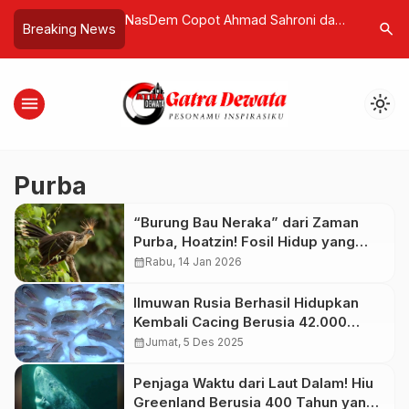
m Efisien dan
NasDem Copot Ahmad Sahroni dan
Komperasi
search
Breaking News
kum Berkeadilan,
Nafa Urbach dari Fraksi DPR RI
Olimpiade
 di Negara Hukum
Bahasa In
Menuju Pr
menu
light_mode
Purba
“Burung Bau Neraka” dari Zaman
Purba, Hoatzin! Fosil Hidup yang
Mengguncang Logika Evolusi
calendar_month
Rabu, 14 Jan 2026
Ilmuwan Rusia Berhasil Hidupkan
Kembali Cacing Berusia 42.000
Tahun
calendar_month
Jumat, 5 Des 2025
Penjaga Waktu dari Laut Dalam! Hiu
Greenland Berusia 400 Tahun yang