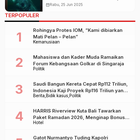
Masih Hidup di Era Modern
calendar_month
Rabu, 25 Jun 2025
TERPOPULER
Rohingya Protes IOM, “Kami dibiarkan
Mati Pelan – Pelan”
Kemanusiaan
Mahasiswa dan Kader Muda Ramaikan
Forum Kebangsaan Golkar di Singaraja
Politik
Saudi Bangun Kereta Cepat Rp112 Triliun,
Indonesia Kaji Proyek Rp116 Triliun yang
Berita
Bidik kasus
Politik
Baru Sampai Bandung
HARRIS Riverview Kuta Bali Tawarkan
Paket Ramadan 2026, Menginap Bonus
Hotel
Takjil hingga Bukber Mulai Rp88.888
Gatot Nurmantyo Tuding Kapolri